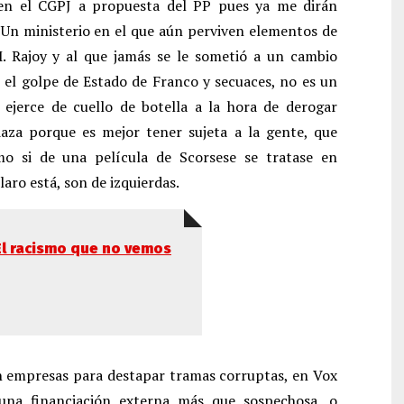
 en el CGPJ a propuesta del PP pues ya me dirán
 Un ministerio en el que aún perviven elementos de
M. Rajoy y al que jamás se le sometió a un cambio
 el golpe de Estado de Franco y secuaces, no es un
e ejerce de cuello de botella a la hora de derogar
aza porque es mejor tener sujeta a la gente, que
mo si de una película de Scorsese se tratase en
aro está, son de izquierdas.
El racismo que no vemos
en empresas para destapar tramas corruptas, en Vox
una financiación externa más que sospechosa, o