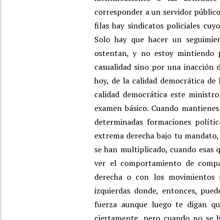
corresponder a un servidor público
filas hay sindicatos policiales cu
Solo hay que hacer un seguimien
ostentan, y no estoy mintiendo 
casualidad sino por una inacción 
hoy, de la calidad democrática d
calidad democrática este ministr
examen básico. Cuando mantienes 
determinadas formaciones política
extrema derecha bajo tu mandato, c
se han multiplicado, cuando esas 
ver el comportamiento de compad
derecha o con los movimientos so
izquierdas donde, entonces, pue
fuerza aunque luego te digan q
ciertamente, pero cuando no se 