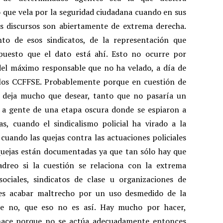
 que vela por la seguridad ciudadana cuando en sus
yos discursos son abiertamente de extrema derecha.
to de esos sindicatos, de la representación que
puesto que el dato está ahí. Esto no ocurre por
del máximo responsable que no ha velado, a día de
e los CCFFSE. Probablemente porque en cuestión de
o deja mucho que desear, tanto que no pasaría un
a gente de una etapa oscura donde se espiaron a
s, cuando el sindicalismo policial ha virado a la
uando las quejas contra las actuaciones policiales
quejas están documentadas ya que tan sólo hay que
reo si la cuestión se relaciona con la extrema
ciales, sindicatos de clase u organizaciones de
des acabar maltrecho por un uso desmedido de la
ue no, que eso no es así. Hay mucho por hacer,
hace porque no se actúa adecuadamente entonces