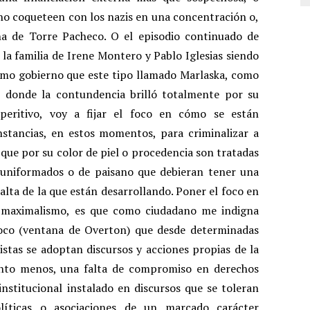
o coqueteen con los nazis en una concentración o,
a de Torre Pacheco. O el episodio continuado de
 la familia de Irene Montero y Pablo Iglesias siendo
smo gobierno que este tipo llamado Marlaska, como
r!, donde la contundencia brilló totalmente por su
peritivo, voy a fijar el foco en cómo se están
nstancias, en estos momentos, para criminalizar a
 que por su color de piel o procedencia son tratadas
uniformados o de paisano que debieran tener una
alta de la que están desarrollando. Poner el foco en
n maximalismo, es que como ciudadano me indigna
oco (ventana de Overton) que desde determinadas
stas se adoptan discursos y acciones propias de la
anto menos, una falta de compromiso en derechos
nstitucional instalado en discursos que se toleran
líticas o asociaciones de un marcado carácter