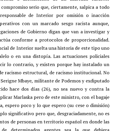
e compromiso serio que, ciertamente, salpica a todo
esponsable de Interior por omisión o inacción
operativos con un marcado sesgo racista aunque,
egaciones de Gobierno digan que van a investigar y
 actúa conforme a protocolos de proporcionalidad.
ial de Interior suelta una historia de este tipo uno
elo o en una distopía. Las actuaciones policiales
cir lo contrario, y existen porque hay instalado un
de racismo estructural, de racismo institucional. No
e Serigne Mbaye, militante de Podemos y exdiputado
ido hace dos días (26), no sea nuevo y contra la
licar Marlaska pero de este ministro, con el bagaje
la, espero poco y lo que espero (su cese o dimisión)
mplo significativo pero que, desgraciadamente, no es
ientos de personas en territorio español en donde las
es de determinados agentes sea la que debiera