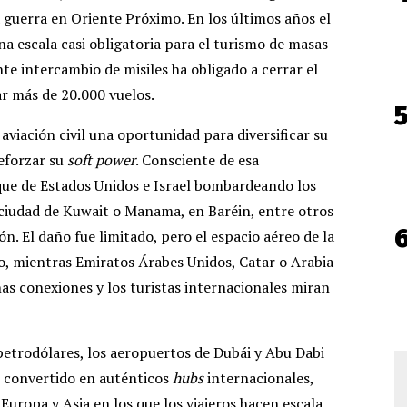
 guerra en Oriente Próximo. En los últimos años el
na escala casi obligatoria para el turismo de masas
nte intercambio de misiles ha obligado a cerrar el
ar más de 20.000 vuelos.
aviación civil una oportunidad para diversificar su
eforzar su
soft power
. Consciente de esa
que de Estados Unidos e Israel bombardeando los
 ciudad de Kuwait o Manama, en Baréin, entre otros
ón. El daño fue limitado, pero el espacio aéreo de la
o, mientras Emiratos Árabes Unidos, Catar o Arabia
s conexiones y los turistas internacionales miran
petrodólares, los aeropuertos de Dubái y Abu Dabi
 convertido en auténticos
hubs
internacionales,
uropa y Asia en los que los viajeros hacen escala