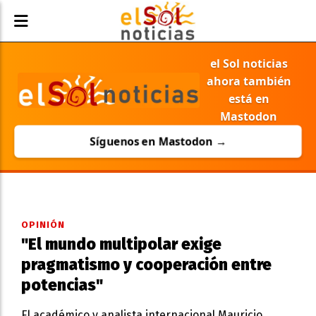
el Sol noticias
ahora también
está en
Mastodon
Síguenos en Mastodon →
OPINIÓN
"El mundo multipolar exige
pragmatismo y cooperación entre
potencias"
El académico y analista internacional Mauricio