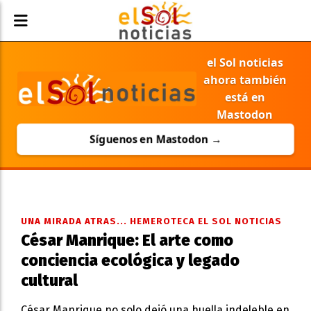
el Sol noticias
ahora también
está en
Mastodon
Síguenos en Mastodon →
UNA MIRADA ATRAS... HEMEROTECA EL SOL NOTICIAS
César Manrique: El arte como
conciencia ecológica y legado
cultural
César Manrique no solo dejó una huella indeleble en