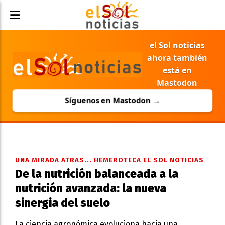
el Sol noticias
ahora también
está en
Mastodon
Síguenos en Mastodon →
UNA MIRADA ATRAS... HEMEROTECA EL SOL NOTICIAS
De la nutrición balanceada a la
nutrición avanzada: la nueva
sinergia del suelo
La ciencia agronómica evoluciona hacia una