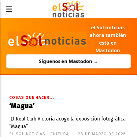
el Sol noticias
ahora también
está en
Mastodon
Síguenos en Mastodon →
COSAS QUE HACER...
‘Magua’
El Real Club Victoria acoge la exposición fotográfica
“Magua”
EL SOL NOTICIAS - CULTURA
28 DE MARZO DE 2026