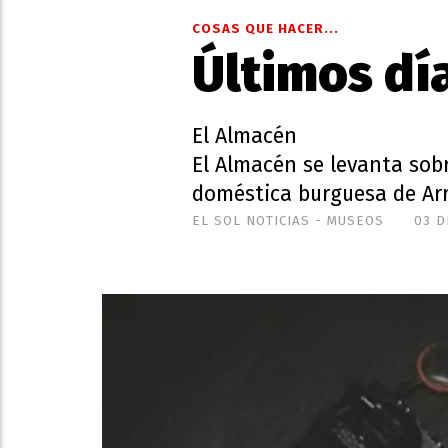
COSAS QUE HACER...
Últimos día
El Almacén
El Almacén se levanta sobr
doméstica burguesa de Arr
EL SOL NOTICIAS - MUSEOS
03 D