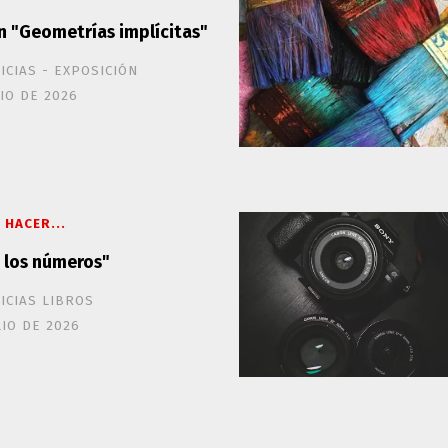
n "Geometrías implícitas"
ICIAS - EXPOSICIÓN
LIO DE 2026
 HACER...
e los números"
ICIAS LIBROS
LIO DE 2026