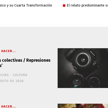
ico y su Cuarta Transformación
El relato predominante 
 HACER...
 colectivas / Represiones
s’
ICIAS - CULTURA
OSTO DE 2026
 HACER...