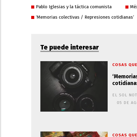
Pablo Iglesias y la táctica comunista
Méx
‘Memorias colectivas / Represiones cotidianas’
Te puede interesar
COSAS QUE
‘Memorias
cotidiana
EL SOL NOT
05 DE AG
COSAS QUE