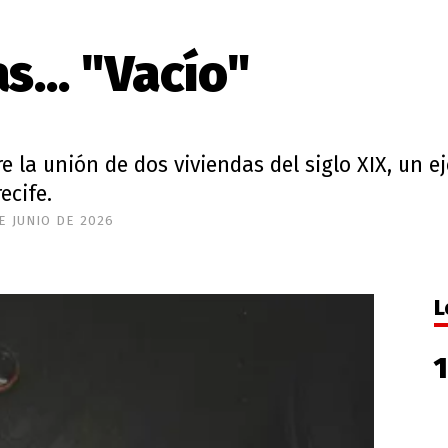
s... "Vacío"
e la unión de dos viviendas del siglo XIX, un e
ecife.
E JUNIO DE 2026
L