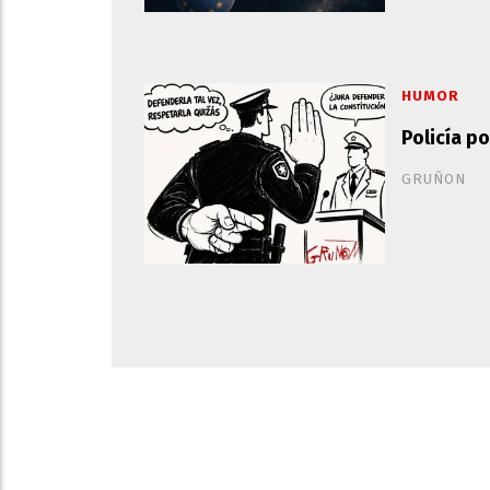
HUMOR
Policía p
GRUÑON